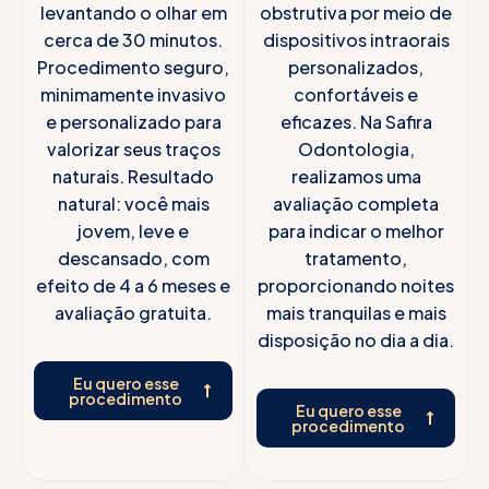
levantando o olhar em
obstrutiva por meio de
cerca de 30 minutos.
dispositivos intraorais
Procedimento seguro,
personalizados,
minimamente invasivo
confortáveis e
e personalizado para
eficazes. Na Safira
valorizar seus traços
Odontologia,
naturais. Resultado
realizamos uma
natural: você mais
avaliação completa
jovem, leve e
para indicar o melhor
descansado, com
tratamento,
efeito de 4 a 6 meses e
proporcionando noites
avaliação gratuita.
mais tranquilas e mais
disposição no dia a dia.
Eu quero esse
procedimento
Eu quero esse
procedimento