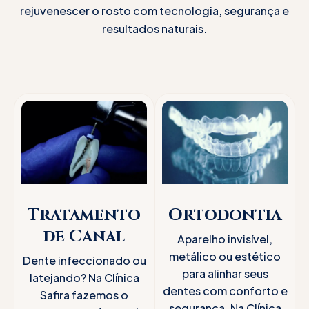
Odontologia
rejuvenescer o rosto com tecnologia, segurança e
resultados naturais.
Digital
Transforme seu sorriso com implantes
dentários, facetas ultrafinas e harmonização
facial feitos por especialistas, com
tecnologia 100% digital, planejamento
personalizado, condições acessíveis e
Tratamento
Ortodontia
atendimento humanizado em Belo Horizonte.
de Canal
Aparelho invisível,
metálico ou estético
Dente infeccionado ou
para alinhar seus
latejando? Na Clínica
Marque sua consulta
dentes com conforto e
Safira fazemos o
segurança. Na Clínica