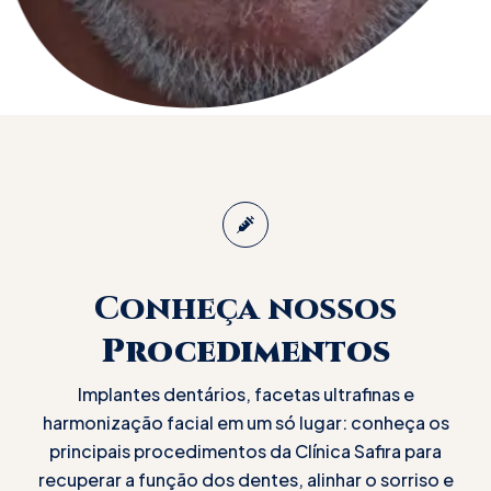
Implantes
dentários, facetas
Conheça nossos
e harmonização
Procedimentos
facial em BH –
Implantes dentários, facetas ultrafinas e
harmonização facial em um só lugar: conheça os
Clínica Safira
principais procedimentos da Clínica Safira para
recuperar a função dos dentes, alinhar o sorriso e